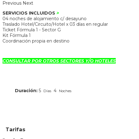
Previous
Next
SERVICIOS INCLUIDOS
>
04 noches de alojamiento c/ desayuno
Traslado Hotel/Circuito/Hotel x 03 días en regular
Ticket Fórmula 1 - Sector G
Kit Fórmula 1
Coordinación propia en destino
CONSULTAR POR OTROS SECTORES Y/O HOTELES
Duración:
5
4
Días
Noches
Destacados del mes
Fórmula 1
Sugeridos
Tarifas