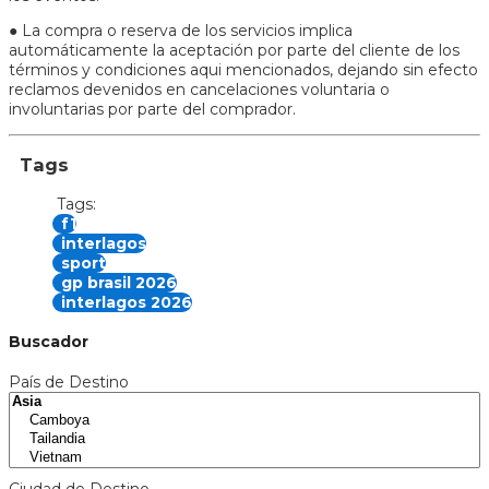
● La compra o reserva de los servicios implica
automáticamente la aceptación por parte del cliente de los
términos y condiciones aqui mencionados, dejando sin efecto
reclamos devenidos en cancelaciones voluntaria o
involuntarias por parte del comprador.
Tags
Tags:
f1
interlagos
sport
gp brasil 2026
interlagos 2026
Buscador
País de Destino
Ciudad de Destino