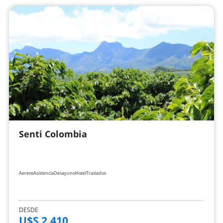
Senti Colombia
Aereos
Asistencia
Desayuno
Hotel
Traslados
DESDE
U$S 2.410