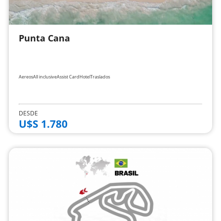
Punta Cana
Aereos
All inclusive
Assist Card
Hotel
Traslados
DESDE
U$S 1.780