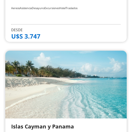
Aereos
Asistencia
Desayuno
Excursiones
Hotel
Traslados
DESDE
U$S 3.747
Islas Cayman y Panama