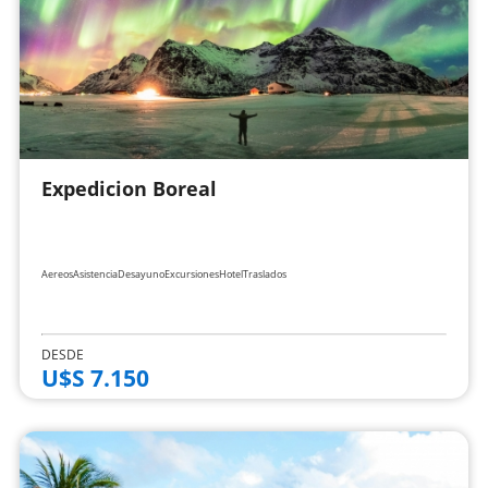
Expedicion Boreal
Aereos
Asistencia
Desayuno
Excursiones
Hotel
Traslados
DESDE
U$S 7.150