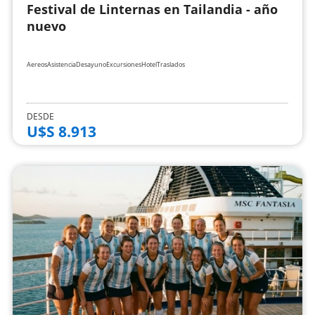
Festival de Linternas en Tailandia - año
nuevo
Aereos
Asistencia
Desayuno
Excursiones
Hotel
Traslados
DESDE
U$S 8.913