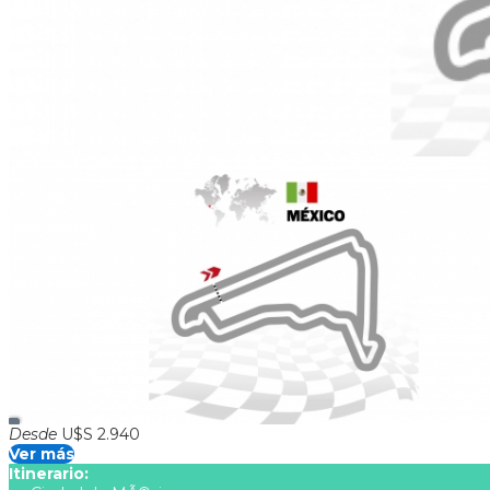
GP Mexico
Duración:
5
Días
4
Noches
El paquete incluye > Traslado aeropuerto - Hotel - aeropuer
Sá y Do en sector GrandStand 2A Traslados al circuito x 3 dia
Desde
U$S 2.940
Ver más
Itinerario: