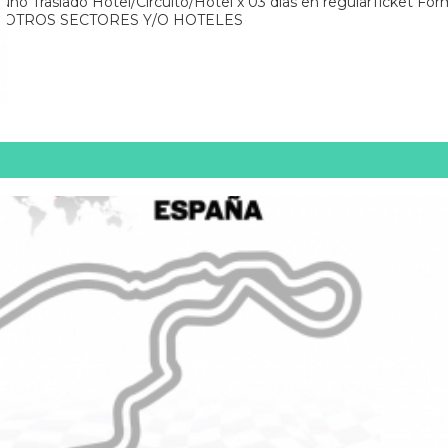
Traslado Hotel/Circuito/Hotel x 03 días en regularTicket Fórmu
 POR OTROS SECTORES Y/O HOTELES