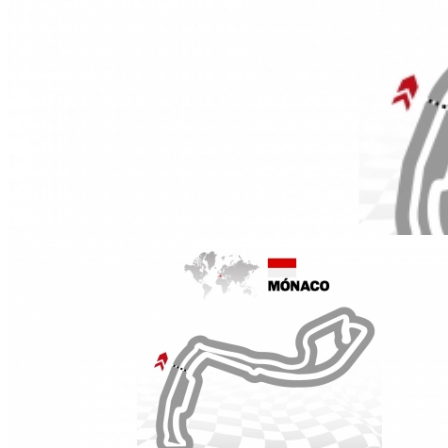
GP de Monaco
Duración:
45
Días
4
Noches
La tribuna K está situada en el puerto de Mónaco, de cara a lo
la salida del Túnel, y girar en la curva Bureau de Tabac para baja