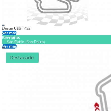
SERVICIOS INCLUIDOS >04 noches de alojamiento c/ desayuno 
Fórmula 1Coordinación propia en destino CONSULTAR
Desde
U$S 1.425
Ver más
Itinerario:
San Pablo (Sao Paulo)
Ver más
Destacado