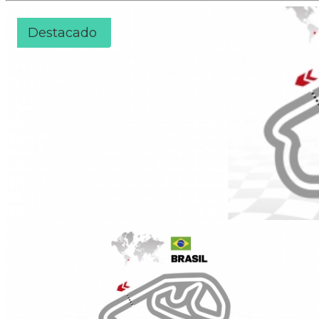
Destacado
GP Brasil - Interlagos
Duración:
5
Días
4
Noches