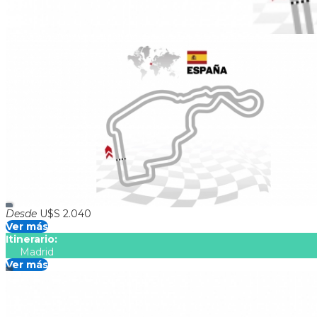
GP de España
Duración:
5
Días
4
Noches
El paquete incluye > 04 noches en MADRID con Desayuno (10 a
Aéreos desde Argentina Traslados NO mencionados Cualquier o
Desde
U$S 2.040
Ver más
Itinerario:
Madrid
Ver más