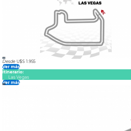
Duración:
5
Días
4
Noches
El paquete incluye > Traslado aeropuerto Las Vegas - Hotel -
Egreso 22/11) Entrada al circuito por 03 días según categoría 
Desde
U$S 1.955
Ver más
Itinerario:
Las Vegas
Ver más