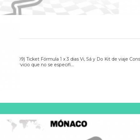
l 14/09) Ticket Fórmula 1 x 3 dias Vi, Sá y Do Kit de viaje Con
tro servicio que no se especifi...