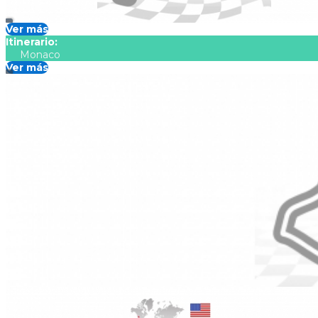
Ver más
Itinerario:
Monaco
Ver más
GP Las Vegas