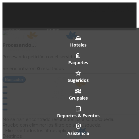
Procesando...
Hoteles
Procesando petición con el servidor.
Paquetes
Se encontraron
0
resultados
Buscador
Sugeridos
Grupales
Deportes & Eventos
No se han encontrado resultados para su búsqueda.
Pruebe con eliminar los filtro de su búsqueda
.
Eliminar todos los filtros aplicados
Asistencia
Destinos