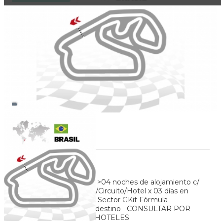
Toggle navigation
GP Brasil - Interlagos
Duración:
5
Días
4
Noches
SERVICIOS INCLUIDOS >04 noches de alojamiento c/
desayuno Traslado Hotel/Circuito/Hotel x 03 días en
regularTicket Fórmula 1 - Sector GKit Fórmula
1Coordinación propia en destino CONSULTAR POR
OTROS SECTORES Y/O HOTELES