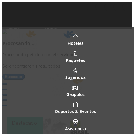
Procesando...
Hoteles
Procesando petición con el servidor.
Paquetes
Se encontraron
1
resultados
Buscador
Sugeridos
Grupales
Deportes & Eventos
Destacado
Asistencia